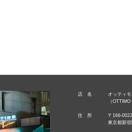
店 名
オッティモ
（OTTIMO 
住 所
〒166-002
東京都新宿区新