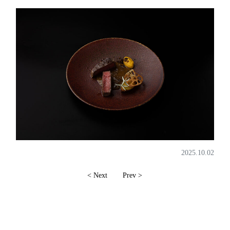
2025.10.02
< Next
Prev >