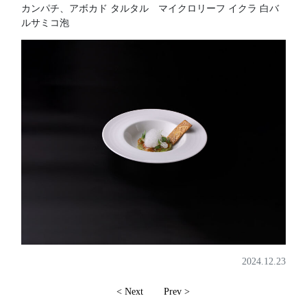
カンパチ、アボカド タルタル マイクロリーフ イクラ 白バ
ルサミコ泡
2024.12.23
< Next
Prev >