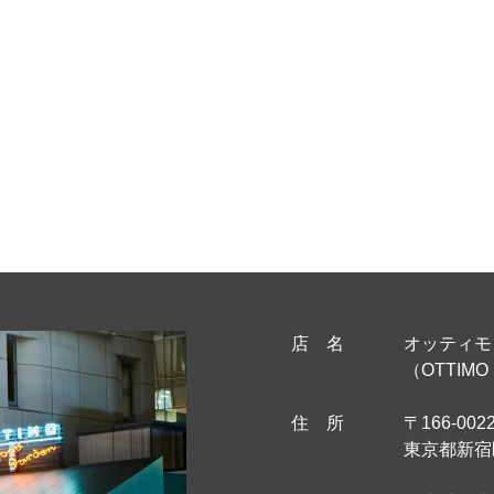
店 名
オッティモ
（OTTIMO 
住 所
〒166-002
東京都新宿区新