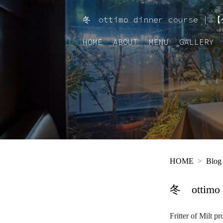
HOME
ABOUT
MENU
冬 ottimo dinner cours
HOME
ABOUT
MENU
GALLERY
HOME
Blog
冬 ottimo d
Fritter of Milt p