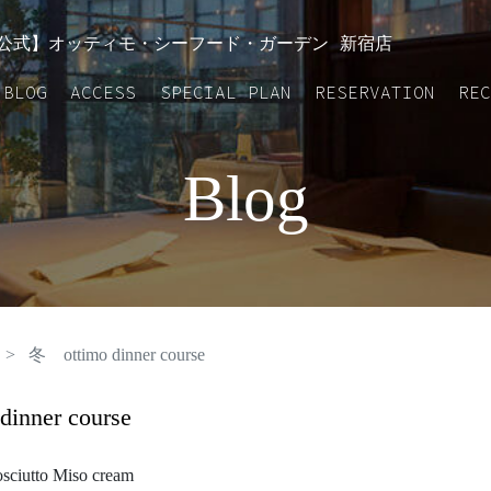
GALLERY
BLOG
ACCESS
SPECIAL
RESE
e | 【公式】オッティモ・シーフード・ガーデン 新宿店
PLAN
BLOG
ACCESS
SPECIAL PLAN
RESERVATION
RE
Blog
冬 ottimo dinner course
inner course
rosciutto Miso cream