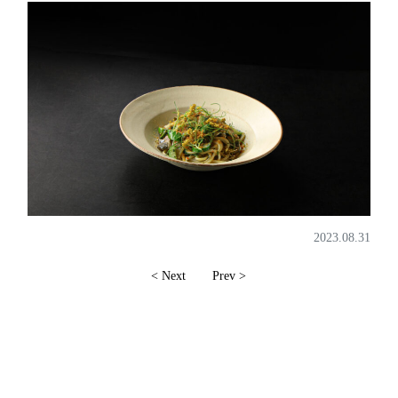
2023.08.31
< Next
Prev >