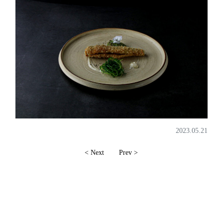
2023.05.21
< Next
Prev >