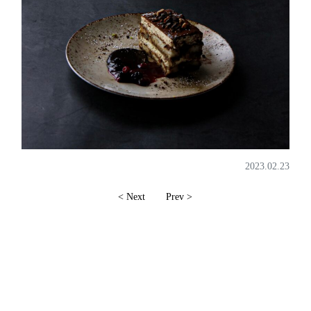
2023.02.23
< Next
Prev >