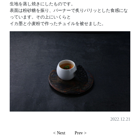
生地を蒸し焼きにしたものです。
表面は粉砂糖を振り、バーナーで炙りパリッとした食感にな
っています。その上にいくらと
イカ墨と小麦粉で作ったチュイルを被せました。
2022.12.21
< Next
Prev >